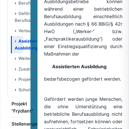
Ausbildungsbetriebe können
Berufsvorbereitung
während einer betrieblichen
Geförderte
Berufsausbildung einschließlich
Berufsausbildung
Ausbildungen nach § 66 BBiG/§ 42r
Verbundausbildung
HwO („Werker-“ bzw.
„Fachpraktikerausbildung“) oder
Assistierte
einer Einstiegsqualifizierung durch
Ausbildung
Maßnahmen der
Weiterbildung
Assistierten Ausbildung
Zusatzqualifikation
bedarfsbezogen gefördert werden.
Projekte
Schulsozialarbeit
Gefördert werden junge Menschen,
Projekt
die ohne Unterstützung eine
"Frýdlant"
betriebliche Berufsausbildung nicht
aufnehmen, fortsetzen können oder
Stellenangebote