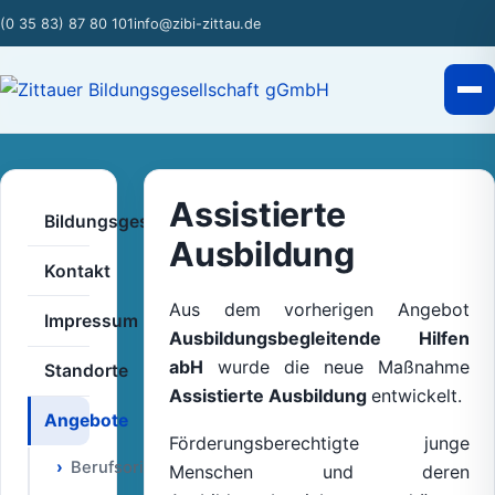
(0 35 83) 87 80 101
info@zibi-zittau.de
Assistierte
Bildungsgesellschaft
Ausbildung
Kontakt
Aus dem vorherigen Angebot
Impressum
Ausbildungsbegleitende Hilfen
abH
wurde die neue Maßnahme
Standorte
Assistierte Ausbildung
entwickelt.
Angebote
Förderungsberechtigte junge
Berufsorientierung
Menschen und deren